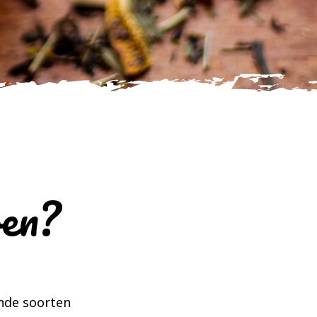
oen?
ende soorten