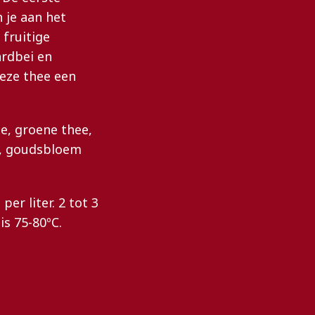
 je aan het
fruitige
ardbei en
eze thee een
e, groene thee,
i, goudsbloem
er liter. 2 tot 3
is 75-80ºC.