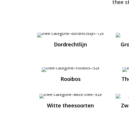
thee s
Dordrechtlijn
Gr
Rooibos
Th
Witte theesoorten
Zw