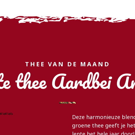
THEE VAN DE MAAND
e thee Aardbei A
Deze harmonieuze blend
groene thee geeft je he
lente het hele jaar door