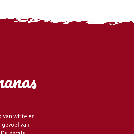
nanas
 van witte en
t gevoel van
! De eerste