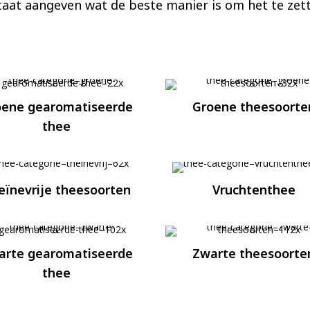
taat aangeven wat de beste manier is om het te zet
oene gearomatiseerde
Groene theesoorte
thee
eïnevrije theesoorten
Vruchtenthee
arte gearomatiseerde
Zwarte theesoorte
thee