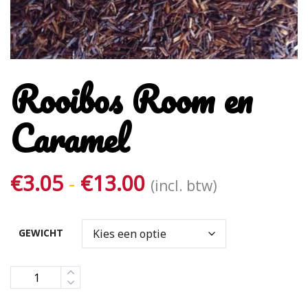
Rooibos Room en
Caramel
Prijsklasse:
€
3.05
-
€
13.00
(incl. btw)
€3.05
tot
GEWICHT
€13.00
Aantal