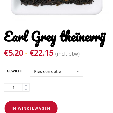
Earl Grey theïnevrij
Prijsklasse:
€
5.20
-
€
22.15
(incl. btw)
€5.20
tot
GEWICHT
€22.15
Aantal
IN WINKELWAGEN