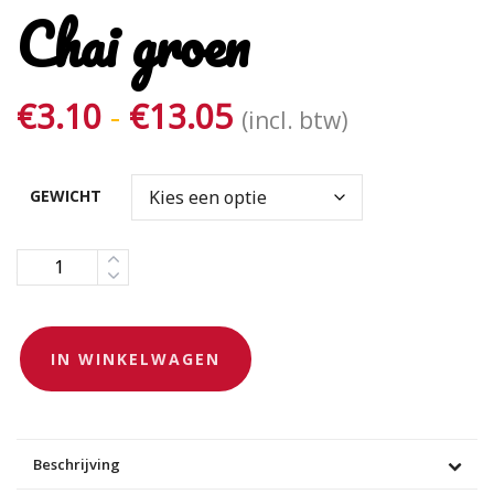
Chai groen
Prijsklasse:
€
3.10
-
€
13.05
(incl. btw)
€3.10
tot
GEWICHT
€13.05
Aantal
IN WINKELWAGEN
Beschrijving