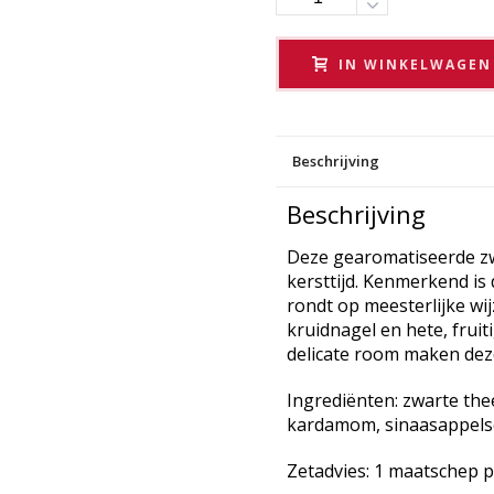
IN WINKELWAGEN
Beschrijving
Beschrijving
Deze gearomatiseerde zwa
kersttijd. Kenmerkend is 
rondt op meesterlijke wi
kruidnagel en hete, frui
delicate room maken dez
Ingrediënten: zwarte the
kardamom, sinaasappelsch
Zetadvies: 1 maatschep per