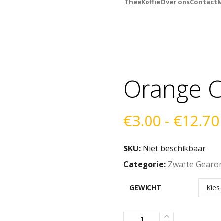
Thee
Koffie
Over ons
Contact
M
Orange C
€
3.00
-
€
12.70
SKU:
Niet beschikbaar
Categorie:
Zwarte Gearo
GEWICHT
Aantal