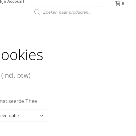
ijn Account
0
Producten
zoeken
ookies
Prijsklasse:
(incl. btw)
€3.00
tot
matiseerde Thee
€12.70