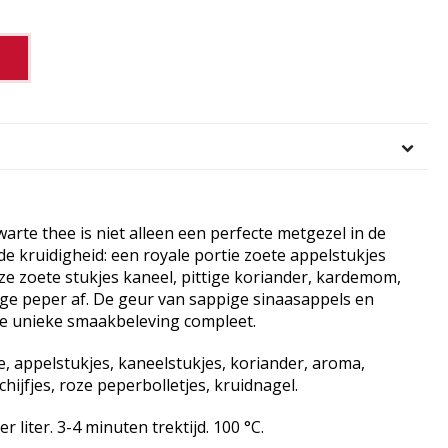
rte thee is niet alleen een perfecte metgezel in de
de kruidigheid: een royale portie zoete appelstukjes
jze zoete stukjes kaneel, pittige koriander, kardemom,
tige peper af. De geur van sappige sinaasappels en
e unieke smaakbeleving compleet.
e, appelstukjes, kaneelstukjes, koriander, aroma,
ijfjes, roze peperbolletjes, kruidnagel.
 liter. 3-4 minuten trektijd. 100 °C.