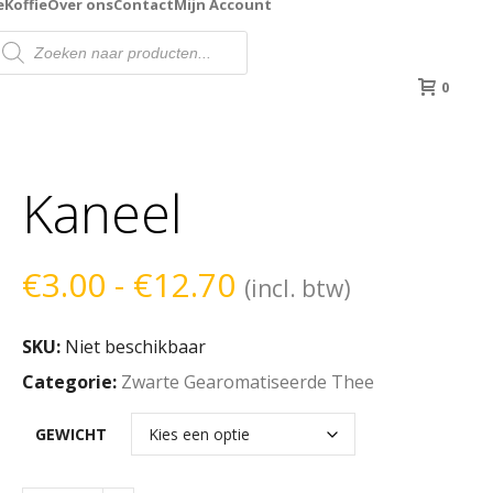
e
Koffie
Over ons
Contact
Mijn Account
roducten
oeken
0
Kaneel
Prijsklasse:
€
3.00
-
€
12.70
(incl. btw)
€3.00
SKU:
Niet beschikbaar
tot
Categorie:
Zwarte Gearomatiseerde Thee
€12.70
GEWICHT