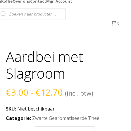
e
Koffie
Over ons
Contact
Mijn Account
roducten
oeken
0
Aardbei met
Slagroom
Prijsklasse:
€
3.00
-
€
12.70
(incl. btw)
€3.00
SKU:
Niet beschikbaar
tot
Categorie:
Zwarte Gearomatiseerde Thee
€12.70